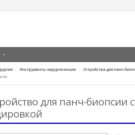
я
рургия
Инструменты хирургические
Устройства для панч-биоп
вкой
ройство для панч-биопсии с
дировкой