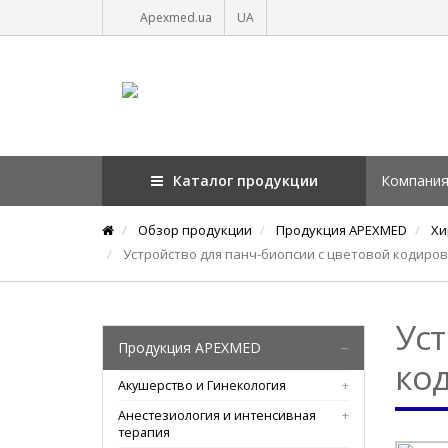
Apexmed.ua
UA
Каталог продукции
Компани
Обзор продукции
Продукция APEXMED
Хи
Устройство для панч-биопсии с цветовой кодиро
Уст
Продукция APEXMED
ко
Акушерство и Гинекология
Анестезиология и интенсивная
терапия