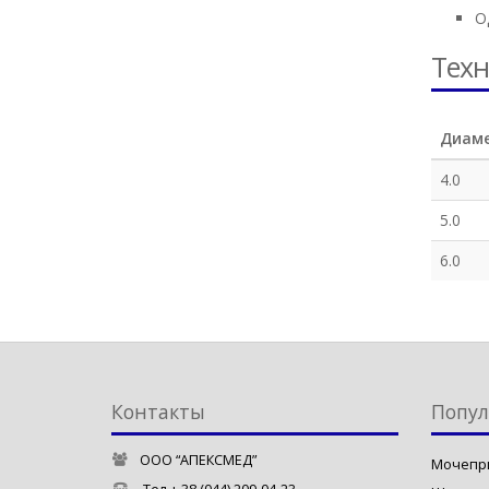
О
Техн
Диаме
4.0
5.0
6.0
Контакты
Попул
ООО “АПЕКСМЕД”
Мочепр