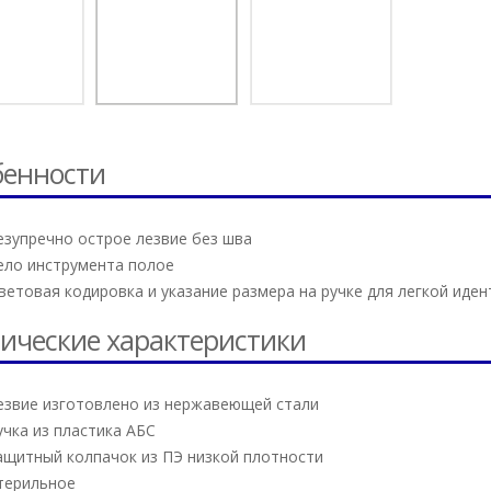
бенности
езупречно острое лезвие без шва
ело инструмента полое
ветовая кодировка и указание размера на ручке для легкой иде
ические характеристики
езвие изготовлено из нержавеющей стали
учка из пластика АБС
ащитный колпачок из ПЭ низкой плотности
терильное