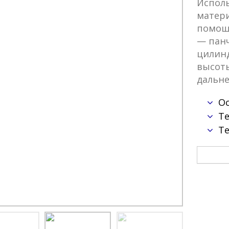
Исполь
матери
помощ
— панч
цилин
высоты
дальн
О
Т
Т