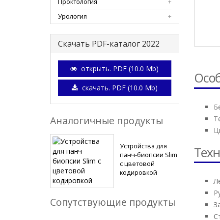
Проктология
Урология
Скачать PDF-каталог 2022
открыть. PDF (10.0 Mb)
Осо
скачать. PDF (10.0 Mb)
Б
Т
Аналогичные продукты
Ц
Устройства для
Техн
панч-биопсии Slim
с цветовой
кодировкой
Л
Р
Сопутствующие продукты
З
С