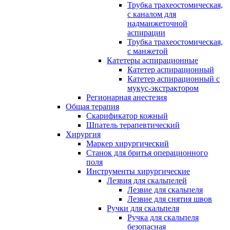
Трубка трахеостомическая,
с каналом для
надманжеточной
аспирации
Трубка трахеостомическая,
с манжетой
Катетеры аспирационные
Катетер аспирационный
Катетер аспирационный с
мукус-экстрактором
Регионарная анестезия
Общая терапия
Скарификатор кожный
Шпатель терапевтический
Хирургия
Маркер хирургический
Станок для бритья операционного
поля
Инструменты хирургические
Лезвия для скальпелей
Лезвие для скальпеля
Лезвие для снятия швов
Ручки для скальпеля
Ручка для скальпеля
безопасная