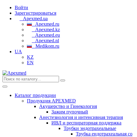
Войти
Зарегистрироваться
Apexmed.ua
Apexmed.ru
Apexmed.kz
Apexmed.eu
Apexmed.nl
Medikom.ru
UA
KZ
EN
Каталог продукции
Продукция APEXMED
Акушерство и Гинекология
Зажим пупочный
Анестезиология и интенсивная терапия
ИВЛ и респираторная поддержка
Трубки эндотрахеальные
Трубка ендотрахеальная со