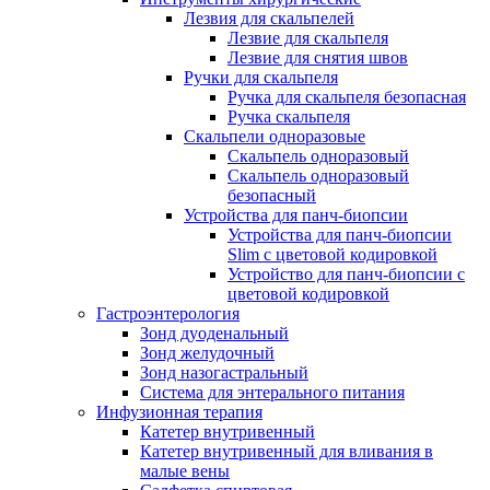
Лезвия для скальпелей
Лезвие для скальпеля
Лезвие для снятия швов
Ручки для скальпеля
Ручка для скальпеля безопасная
Ручка скальпеля
Скальпели одноразовые
Скальпель одноразовый
Скальпель одноразовый
безопасный
Устройства для панч-биопсии
Устройства для панч-биопсии
Slim с цветовой кодировкой
Устройство для панч-биопсии с
цветовой кодировкой
Гастроэнтерология
Зонд дуоденальный
Зонд желудочный
Зонд назогастральный
Система для энтерального питания
Инфузионная терапия
Катетер внутривенный
Катетер внутривенный для вливания в
малые вены