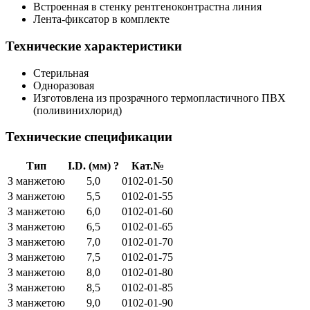
Встроенная в стенку рентгеноконтрастна линия
Лента-фиксатор в комплекте
Технические характеристики
Стерильная
Одноразовая
Изготовлена из прозрачного термопластичного ПВХ
(поливинихлорид)
Технические спецификации
Тип
I.D. (мм)
?
Кат.№
З манжетою
5,0
0102-01-50
З манжетою
5,5
0102-01-55
З манжетою
6,0
0102-01-60
З манжетою
6,5
0102-01-65
З манжетою
7,0
0102-01-70
З манжетою
7,5
0102-01-75
З манжетою
8,0
0102-01-80
З манжетою
8,5
0102-01-85
З манжетою
9,0
0102-01-90