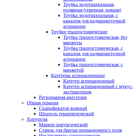
Трубка эндотрахеальная,
полярная (северная, южная)
Трубка эндотрахеальная, с
каналом для надманжеточной
аспирации
Трубки трахеостомические
Трубка трахеостомическая, без
манжеты
Трубка трахеостомическая, с
каналом для надманжеточной
аспирации
Трубка трахеостомическая, с
манжетой
Катетеры аспирационные
Катетер аспирационный
Катетер аспирационный с мукус-
экстрактором
Регионарная анестезия
Общая терапия
Скарификатор кожный
Шпатель терапевтический
Хирургия
Маркер хирургический
Станок для бритья операционного поля
Инструменты хирургические