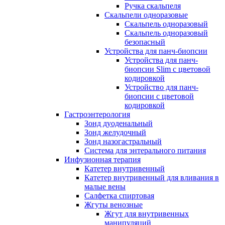
Ручка скальпеля
Скальпели одноразовые
Скальпель одноразовый
Скальпель одноразовый
безопасный
Устройства для панч-биопсии
Устройства для панч-
биопсии Slim с цветовой
кодировкой
Устройство для панч-
биопсии с цветовой
кодировкой
Гастроэнтерология
Зонд дуоденальный
Зонд желудочный
Зонд назогастральный
Система для энтерального питания
Инфузионная терапия
Катетер внутривенный
Катетер внутривенный для вливания в
малые вены
Салфетка спиртовая
Жгуты венозные
Жгут для внутривенных
манипуляций