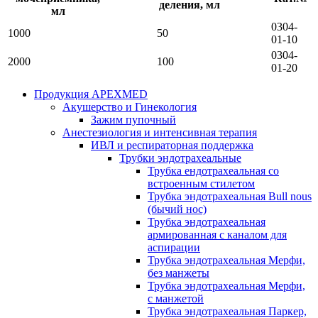
деления, мл
мл
0304-
1000
50
01-10
0304-
2000
100
01-20
Продукция APEXMED
Акушерство и Гинекология
Зажим пупочный
Анестезиология и интенсивная терапия
ИВЛ и респираторная поддержка
Трубки эндотрахеальные
Трубка ендотрахеальная со
встроенным стилетом
Трубка эндотрахеальная Bull nous
(бычий нос)
Трубка эндотрахеальная
армированная с каналом для
аспирации
Трубка эндотрахеальная Мерфи,
без манжеты
Трубка эндотрахеальная Мерфи,
с манжетой
Трубка эндотрахеальная Паркер,