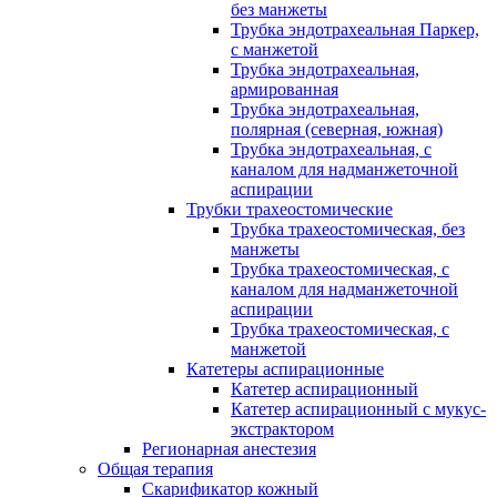
без манжеты
Трубка эндотрахеальная Паркер,
с манжетой
Трубка эндотрахеальная,
армированная
Трубка эндотрахеальная,
полярная (северная, южная)
Трубка эндотрахеальная, с
каналом для надманжеточной
аспирации
Трубки трахеостомические
Трубка трахеостомическая, без
манжеты
Трубка трахеостомическая, с
каналом для надманжеточной
аспирации
Трубка трахеостомическая, с
манжетой
Катетеры аспирационные
Катетер аспирационный
Катетер аспирационный с мукус-
экстрактором
Регионарная анестезия
Общая терапия
Скарификатор кожный