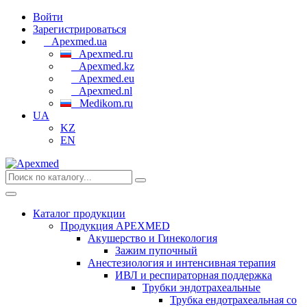
Войти
Зарегистрироваться
Apexmed.ua
Apexmed.ru
Apexmed.kz
Apexmed.eu
Apexmed.nl
Medikom.ru
UA
KZ
EN
Каталог продукции
Продукция APEXMED
Акушерство и Гинекология
Зажим пупочный
Анестезиология и интенсивная терапия
ИВЛ и респираторная поддержка
Трубки эндотрахеальные
Трубка ендотрахеальная со