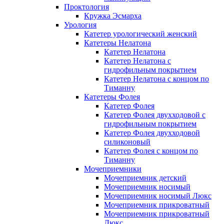
Проктология
Кружка Эсмарха
Урология
Катетер урологический женский
Катетеры Нелатона
Катетер Нелатона
Катетер Нелатона с
гидрофильным покрытием
Катетер Нелатона с концом по
Тиманну
Катетеры Фолея
Катетер Фолея
Катетер Фолея двухходовой с
гидрофильным покрытием
Катетер Фолея двухходовой
силиконовый
Катетер Фолея с концом по
Тиманну
Мочеприемники
Мочеприемник детский
Мочеприемник носимый
Мочеприемник носимый Люкс
Мочеприемник прикроватный
Мочеприемник прикроватный
Люкс