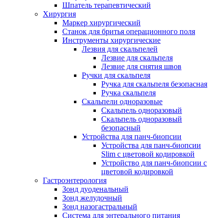
Шпатель терапевтический
Хирургия
Маркер хирургический
Станок для бритья операционного поля
Инструменты хирургические
Лезвия для скальпелей
Лезвие для скальпеля
Лезвие для снятия швов
Ручки для скальпеля
Ручка для скальпеля безопасная
Ручка скальпеля
Скальпели одноразовые
Скальпель одноразовый
Скальпель одноразовый
безопасный
Устройства для панч-биопсии
Устройства для панч-биопсии
Slim с цветовой кодировкой
Устройство для панч-биопсии с
цветовой кодировкой
Гастроэнтерология
Зонд дуоденальный
Зонд желудочный
Зонд назогастральный
Система для энтерального питания