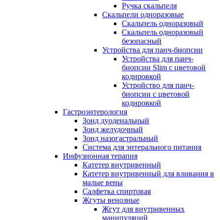
Ручка скальпеля
Скальпели одноразовые
Скальпель одноразовый
Скальпель одноразовый
безопасный
Устройства для панч-биопсии
Устройства для панч-
биопсии Slim с цветовой
кодировкой
Устройство для панч-
биопсии с цветовой
кодировкой
Гастроэнтерология
Зонд дуоденальный
Зонд желудочный
Зонд назогастральный
Система для энтерального питания
Инфузионная терапия
Катетер внутривенный
Катетер внутривенный для вливания в
малые вены
Салфетка спиртовая
Жгуты венозные
Жгут для внутривенных
манипуляций