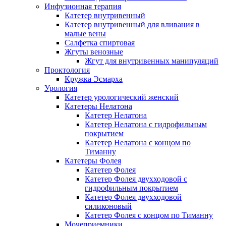
Инфузионная терапия
Катетер внутривенный
Катетер внутривенный для вливания в
малые вены
Салфетка спиртовая
Жгуты венозные
Жгут для внутривенных манипуляций
Проктология
Кружка Эсмарха
Урология
Катетер урологический женский
Катетеры Нелатона
Катетер Нелатона
Катетер Нелатона с гидрофильным
покрытием
Катетер Нелатона с концом по
Тиманну
Катетеры Фолея
Катетер Фолея
Катетер Фолея двухходовой с
гидрофильным покрытием
Катетер Фолея двухходовой
силиконовый
Катетер Фолея с концом по Тиманну
Мочеприемники