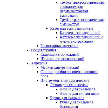
Трубка трахеостомическая,
с каналом для
надманжеточной
аспирации
Трубка трахеостомическая,
с манжетой
Катетеры аспирационные
Катетер аспирационный
Катетер аспирационный с
мукус-экстрактором
Регионарная анестезия
Общая терапия
Скарификатор кожный
Шпатель терапевтический
Хирургия
Маркер хирургический
Станок для бритья операционного
поля
Инструменты хирургические
Лезвия для скальпелей
Лезвие для скальпеля
Лезвие для снятия швов
Ручки для скальпеля
Ручка для скальпеля
безопасная